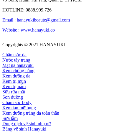
HOTLINE: 0888.999.726
Email :
hanayukibeaute@gmail.com
Website : www.hanayuki.co
Copyrights © 2021 HANAYUKI
Chăm sóc da
Nước tẩy trang
Mặt nạ hanayuki
Kem chống nắng
Kem dưỡng da
Kem trị mụn
Kem trị nám
Sữa rửa mặt
Son dưỡng
Chăm sóc body
Kem tan mỡ bụng
Kem dưỡng trắng da toàn thân
Sữa tắm
Dung dịch vệ sinh phụ nữ
Băng vệ sinh Hanayuki