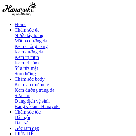
Home
Chăm sóc da
Nước tẩy trang
Mặt nạ dưỡng da
Kem chống nắng
Kem dưỡng da
Kem trị mụn
Kem trị nám
Sữa rửa mặt
Son dưỡng
Chăm sóc body
Kem tan mỡ bụng
Kem dưỡng trắng da
Sữa tắm
Dung dịch vệ sinh
Băng vệ sinh Hanayuki
Chăm sóc tóc
Dầu gội
Dầu xả
Góc làm đẹp
LIÊN HỆ