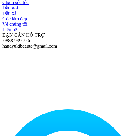
Chăm sóc tóc
Dầu gội
Dầu xả
Góc làm đẹp
Về chúng tôi
Liên hệ
BẠN CẦN HỖ TRỢ
0888.999.726
hanayukibeaute@gmail.com