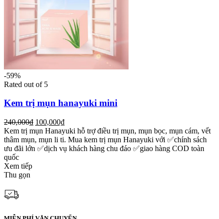
-59%
Rated
out of 5
Kem trị mụn hanayuki mini
240,000₫
100,000₫
Kem trị mụn Hanayuki hỗ trợ điều trị mụn, mụn bọc, mụn cám, vết
thâm mụn, mụn li ti. Mua kem trị mụn Hanayuki với ✅chính sách
ưu đãi lớn ✅dịch vụ khách hàng chu đáo ✅giao hàng COD toàn
quốc
Xem tiếp
Thu gọn
MIỄN PHÍ VẬN CHUYỂN