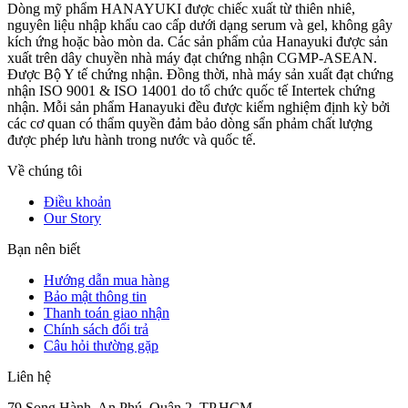
Dòng mỹ phẩm HANAYUKI được chiếc xuất từ thiên nhiê,
nguyên liệu nhập khẩu cao cấp dưới dạng serum và gel, không gây
kích ứng hoặc bào mòn da. Các sản phẩm của Hanayuki được sản
xuất trên dây chuyền nhà máy đạt chứng nhận CGMP-ASEAN.
Được Bộ Y tế chứng nhận. Đồng thời, nhà máy sản xuất đạt chứng
nhận ISO 9001 & ISO 14001 do tổ chức quốc tế Intertek chứng
nhận. Mỗi sản phẩm Hanayuki đều được kiểm nghiệm định kỳ bởi
các cơ quan có thẩm quyền đảm bảo dòng sẩn phảm chất lượng
được phép lưu hành trong nước và quốc tế.
Về chúng tôi
Điều khoản
Our Story
Bạn nên biết
Hướng dẫn mua hàng
Bảo mật thông tin
Thanh toán giao nhận
Chính sách đổi trả
Câu hỏi thường gặp
Liên hệ
79 Song Hành, An Phú, Quận 2, TP.HCM