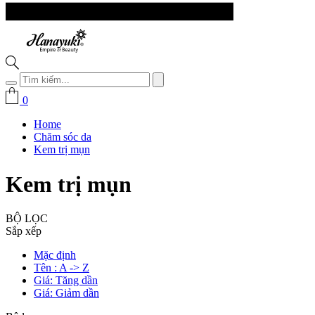
0
Home
Chăm sóc da
Kem trị mụn
Kem trị mụn
BỘ LỌC
Sắp xếp
Mặc định
Tên : A -> Z
Giá: Tăng dần
Giá: Giảm dần