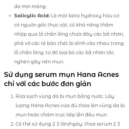
da mịn màng.
Salicylic Acid:
Là một beta hydroxy hữu cơ
có nguồn gốc thực vật, có khả năng thâm
nhập qua lỗ chân lông chứa đầy các bã nhờn,
phá vỡ các tế bào chết bị dính vào nhau trong
lỗ chân lông, từ đó loại bỏ các bã nhờn tắc
nghẽn gây nên mụn.
Sử dụng serum mụn Hana Acnes
chỉ với các bước đơn giản
Rửa sạch vùng da bị mụn bằng nước. Lấy
lượng Hana Acnes vừa đủ thoa lên vùng da bị
mụn hoặc chấm trực tiếp lên đầu mụn.
Có thể sử dụng 2 3 lần/ngày, thoa serum 2 3