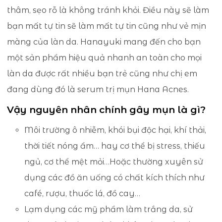
thâm, sẹo rỗ là không tránh khỏi. Điều này sẽ làm
bạn mất tự tin sẽ làm mất tự tin cũng như vẻ mịn
màng của làn da. Hanayuki mang đến cho bạn
một sản phẩm hiệu quả nhanh an toàn cho mọi
làn da được rất nhiều bạn trẻ cũng như chị em
đang dùng đó là serum trị mụn Hana Acnes.
Vậy nguyên nhân chính gây mụn là gì?
Môi trường ô nhiễm, khói bụi độc hại, khí thải,
thời tiết nóng ẩm… hay cơ thể bị stress, thiếu
ngủ, cơ thể mệt mỏi…Hoặc thường xuyên sử
dụng các đồ ăn uống có chất kích thích như
café, rượu, thuốc lá, đồ cay…
Lạm dụng các mỹ phẩm làm trắng da, sử