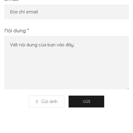
Nội dung
*
Gửi ảnh
GỬI