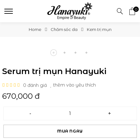
0
Home
Chăm sóc da
Kem trị mụn
Serum trị mụn Hanayuki
0 đánh giá
thêm vào yêu thích
670,000 đ
-
+
MUA NGAY