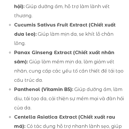
hội):
Giúp dưỡng ẩm, hỗ trợ làm lành vết
thương.
Cucumis Sativus Fruit Extract (Chiết xuất
dưa leo):
Giúp làm mịn da, se khít lỗ chân
lông.
Panax Ginseng Extract (Chiết xuất nhân
sâm):
Giúp làm mềm mịn da, làm giảm vết
nhăn, cung cấp các yếu tố cần thiết để tái tạo
cấu trúc da.
Panthenol (Vitamin B5):
Giúp dưỡng ẩm, làm
dịu, tái tạo da, cải thiện sự mềm mại và đàn hồi
của da.
Centella Asiatica Extract (Chiết xuất rau
má):
Có tác dụng hỗ trợ nhanh lành sẹo, giúp