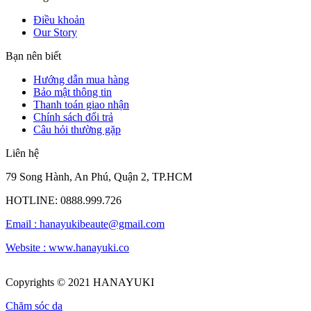
Điều khoản
Our Story
Bạn nên biết
Hướng dẫn mua hàng
Bảo mật thông tin
Thanh toán giao nhận
Chính sách đổi trả
Câu hỏi thường gặp
Liên hệ
79 Song Hành, An Phú, Quận 2, TP.HCM
HOTLINE: 0888.999.726
Email :
hanayukibeaute@gmail.com
Website : www.hanayuki.co
Copyrights © 2021 HANAYUKI
Chăm sóc da