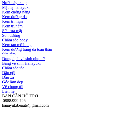
Nước tẩy trang
Mặt nạ hanayuki
Kem chống nắng
Kem dưỡng da
Kem trị mụn
Kem trị nám
Sữa rửa mặt
Son dưỡng
Chăm sóc body
Kem tan mỡ bụng
Kem dưỡng trắng da toàn thân
Sữa tắm
Dung dịch vệ sinh phụ nữ
Băng vệ sinh Hanayuki
Chăm sóc tóc
Dầu gội
Dầu xả
Góc làm đẹp
Về chúng tôi
Liên hệ
BẠN CẦN HỖ TRỢ
0888.999.726
hanayukibeaute@gmail.com