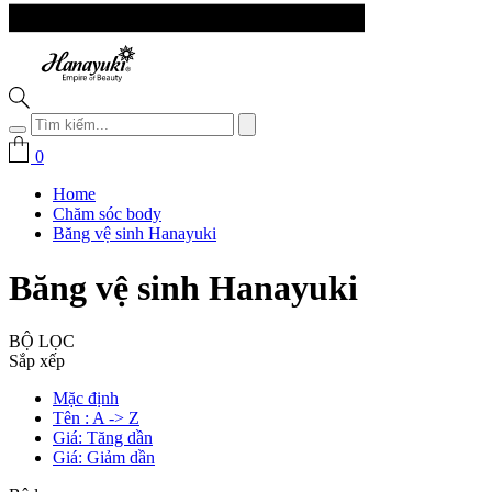
0
Home
Chăm sóc body
Băng vệ sinh Hanayuki
Băng vệ sinh Hanayuki
BỘ LỌC
Sắp xếp
Mặc định
Tên : A -> Z
Giá: Tăng dần
Giá: Giảm dần