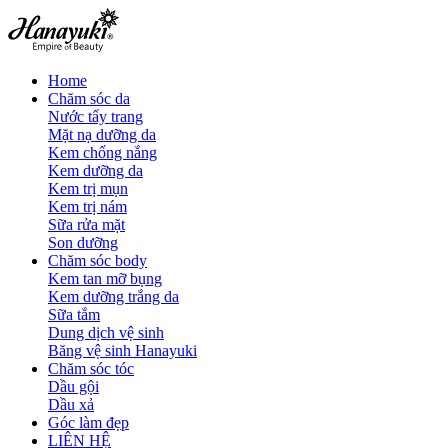
Home
Chăm sóc da
Nước tẩy trang
Mặt nạ dưỡng da
Kem chống nắng
Kem dưỡng da
Kem trị mụn
Kem trị nám
Sữa rửa mặt
Son dưỡng
Chăm sóc body
Kem tan mỡ bụng
Kem dưỡng trắng da
Sữa tắm
Dung dịch vệ sinh
Băng vệ sinh Hanayuki
Chăm sóc tóc
Dầu gội
Dầu xả
Góc làm đẹp
LIÊN HỆ