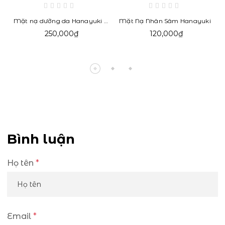
Mặt nạ dưỡng da Hanayuki -
Mặt Nạ Nhân Sâm Hanayuki
Cotton
250,000₫
120,000₫
Bình luận
Họ tên
*
Email
*