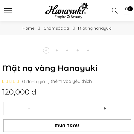
0
Home
Chăm sóc da
Mặt nạ hanayuki
Mặt nạ vàng Hanayuki
0 đánh giá
thêm vào yêu thích
120,000 đ
-
+
MUA NGAY