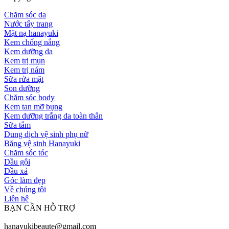
Chăm sóc da
Nước tẩy trang
Mặt nạ hanayuki
Kem chống nắng
Kem dưỡng da
Kem trị mụn
Kem trị nám
Sữa rửa mặt
Son dưỡng
Chăm sóc body
Kem tan mỡ bụng
Kem dưỡng trắng da toàn thân
Sữa tắm
Dung dịch vệ sinh phụ nữ
Băng vệ sinh Hanayuki
Chăm sóc tóc
Dầu gội
Dầu xả
Góc làm đẹp
Về chúng tôi
Liên hệ
BẠN CẦN HỖ TRỢ
hanayukibeaute@gmail.com