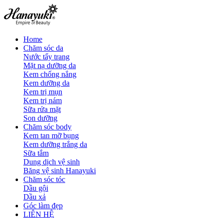
Home
Chăm sóc da
Nước tẩy trang
Mặt nạ dưỡng da
Kem chống nắng
Kem dưỡng da
Kem trị mụn
Kem trị nám
Sữa rửa mặt
Son dưỡng
Chăm sóc body
Kem tan mỡ bụng
Kem dưỡng trắng da
Sữa tắm
Dung dịch vệ sinh
Băng vệ sinh Hanayuki
Chăm sóc tóc
Dầu gội
Dầu xả
Góc làm đẹp
LIÊN HỆ