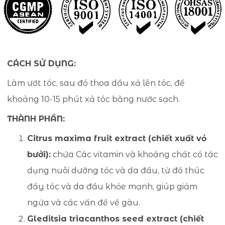
CÁCH SỬ DỤNG:
Làm ướt tóc, sau đó thoa dầu xả lên tóc, để
khoảng 10-15 phút xả tóc bằng nước sạch.
THÀNH PHẦN:
Citrus maxima fruit extract (chiết xuất vỏ
bưởi):
chứa Các vitamin và khoáng chất có tác
dụng nuôi dưỡng tóc và da đầu, từ đó thúc
đẩy tóc và da đầu khỏe mạnh, giúp giảm
ngứa và các vấn đề về gàu.
Gleditsia triacanthos seed extract (chiết