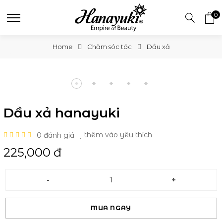
0
Home
Chăm sóc tóc
Dầu xả
Dầu xả hanayuki
0 đánh giá
thêm vào yêu thích
225,000 đ
-
+
MUA NGAY